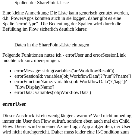
Spalten der SharePoint-Liste
Eine kleine Anmerkung: Die Liste kann generisch genutzt werden,
d.h. PowerApps könnten auch in sie loggen, daher gibt es eine
Spalte "errorType". Die Bedeutung der Spalten wird durch die
Befüllung im Flow sicherlich deutlich klarer:
Daten in die SharePoint-Liste eintragen
Folgende Funktionen nutze ich - errorUser und errorSessionLink
möchte ich kurz überspringen:
errorMessage: string(variables('arrWorkflowResult'))
errorSessionId: variables('objWorkflowData')?['run']?['name']
errorFunctionName: variables('objWorkflowData')?['tags']?
['flowDisplayName']
errorData: variables('objWorkflowData')
errorUser
Dieser Ausdruck ist ein wenig länger - warum? Weil nicht unbedingt
immer ein User den Flow aufruft, sondern eben auch mal ein Child
Flow. Dieser wird von einer Azure Logic App aufgerufen, der User
wird nicht durchgereicht. Daher muss leider eine If-Condition zum