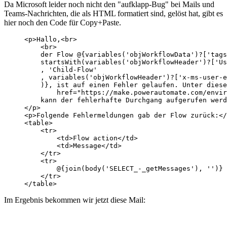
Da Microsoft leider noch nicht den "aufklapp-Bug" bei Mails und
Teams-Nachrichten, die als HTML formatiert sind, gelöst hat, gibt es
hier noch den Code für Copy+Paste.
<p>Hallo,<br>

    <br>

    der Flow @{variables('objWorkflowData')?['tags
    startsWith(variables('objWorkflowHeader')?['Us
    , 'Child-Flow'

    , variables('objWorkflowHeader')?['x-ms-user-e
    )}, ist auf einen Fehler gelaufen. Unter diese
        href="https://make.powerautomate.com/envir
    kann der fehlerhafte Durchgang aufgerufen werd
</p>

<p>Folgende Fehlermeldungen gab der Flow zurück:</
<table>

    <tr>

        <td>Flow action</td>

        <td>Message</td>

    </tr>

    <tr>

        @{join(body('SELECT_-_getMessages'), '')}

    </tr>

</table>
Im Ergebnis bekommen wir jetzt diese Mail: