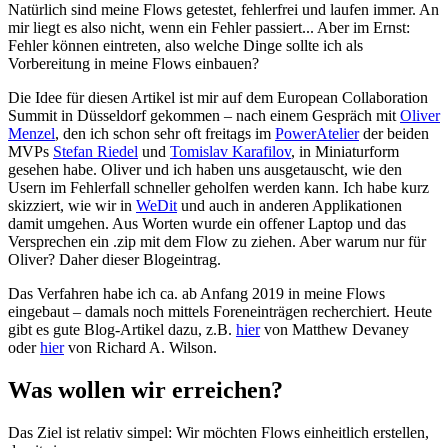
Natürlich sind meine Flows getestet, fehlerfrei und laufen immer. An
mir liegt es also nicht, wenn ein Fehler passiert... Aber im Ernst:
Fehler können eintreten, also welche Dinge sollte ich als
Vorbereitung in meine Flows einbauen?
Die Idee für diesen Artikel ist mir auf dem European Collaboration
Summit in Düsseldorf gekommen – nach einem Gespräch mit
Oliver
Menzel
, den ich schon sehr oft freitags im
PowerAtelier
der beiden
MVPs
Stefan Riedel
und
Tomislav Karafilov
, in Miniaturform
gesehen habe. Oliver und ich haben uns ausgetauscht, wie den
Usern im Fehlerfall schneller geholfen werden kann. Ich habe kurz
skizziert, wie wir in
WeDit
und auch in anderen Applikationen
damit umgehen. Aus Worten wurde ein offener Laptop und das
Versprechen ein .zip mit dem Flow zu ziehen. Aber warum nur für
Oliver? Daher dieser Blogeintrag.
Das Verfahren habe ich ca. ab Anfang 2019 in meine Flows
eingebaut – damals noch mittels Foreneinträgen recherchiert. Heute
gibt es gute Blog-Artikel dazu, z.B.
hier
von Matthew Devaney
oder
hier
von Richard A. Wilson.
Was wollen wir erreichen?
Das Ziel ist relativ simpel: Wir möchten Flows einheitlich erstellen,