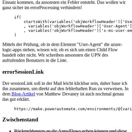
Einsatz kommen, da ansonsten ein Fehler entsteht. Das wollen wir
ganz sicher im errorProcessing verhindern!
if(

    startsWith(variables('objWorkflowHeader')['Use
    , variables('objWorkflowHeader')['User-Agent']

    , variables('objWorkflowHeader')['x-ms-user-em
)
Mittels der Prüfung, ob in dem Element "User-Agent" die azure-
logic-apps stehen, wissen wir, ob es sich um einen Child Flow
handelt oder nicht. Wir schreiben ansonsten die UPN des
aufrufenden Benutzers in die Liste.
errorSessionLink
Der sessionLink soll in der Mail leicht klickbar sein, daher baue ich
ihn zusammen, um direkt auf den fehlerhaften Run zu verweisen. In
dem
Blog-Artikel
von Matthew Devaney ist auch nochmal genau
das gut erklärt.
https://make.powerautomate.com/environments/@{vari
Zwischenstand
Rückmeldungen an die Apps/Flows geben können und diese