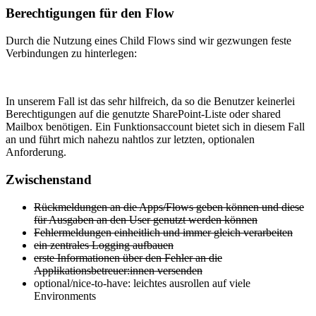
Berechtigungen für den Flow
Durch die Nutzung eines Child Flows sind wir gezwungen feste
Verbindungen zu hinterlegen:
In unserem Fall ist das sehr hilfreich, da so die Benutzer keinerlei
Berechtigungen auf die genutzte SharePoint-Liste oder shared
Mailbox benötigen. Ein Funktionsaccount bietet sich in diesem Fall
an und führt mich nahezu nahtlos zur letzten, optionalen
Anforderung.
Zwischenstand
Rückmeldungen an die Apps/Flows geben können und diese
für Ausgaben an den User genutzt werden können
Fehlermeldungen einheitlich und immer gleich verarbeiten
ein zentrales Logging aufbauen
erste Informationen über den Fehler an die
Applikationsbetreuer:innen versenden
optional/nice-to-have: leichtes ausrollen auf viele
Environments